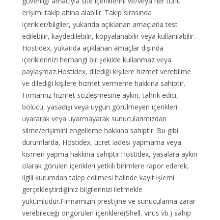
güvenliği amacıyla site içeriklerini ve/veya her türlü
erişimi takip altına alabilir. Takip sırasında
içerikler/bilgiler, yukarıda açıklanan amaçlarla test
edilebilir, kaydedilebilir, kopyalanabilir veya kullanılabilir.
Hostidex, yukarıda açıklanan amaçlar dışında
içeriklerinizi herhangi bir şekilde kullanmaz veya
paylaşmaz.Hostidex, dilediği kişilere hizmet verebilme
ve dilediği kişilere hizmet vermeme hakkına sahiptir.
Firmamız hizmet sözleşmesine aykırı, tahrik edici,
bölücü, yasadışı veya uygun görülmeyen içerikleri
uyararak veya uyarmayarak sunucularımızdan
silme/erişimini engelleme hakkına sahiptir. Bu gibi
durumlarda, Hostidex, ücret iadesi yapmama veya
kısmen yapma hakkına sahiptir.Hostidex, yasalara aykırı
olarak görülen içerikleri yetkili birimlere rapor ederek,
ilgili kurumdan talep edilmesi halinde kayıt işlemi
gerçekleştirdiğiniz bilgilerinizi iletmekle
yükümlüdür.Firmamızın prestijine ve sunucularına zarar
verebileceği öngörülen içeriklere(Shell, virüs vb.) sahip