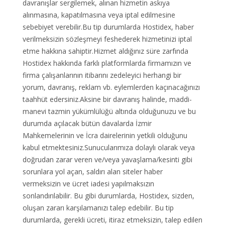
davranışlar sergilemek, alınan hizmetin askıya
alınmasına, kapatılmasına veya iptal edilmesine
sebebiyet verebilir.Bu tip durumlarda Hostidex, haber
verilmeksizin sözleşmeyi feshederek hizmetinizi iptal
etme hakkına sahiptir.Hizmet aldığınız süre zarfında
Hostidex hakkında farklı platformlarda firmamızın ve
firma çalışanlarının itibarını zedeleyici herhangi bir
yorum, davranış, reklam vb. eylemlerden kaçınacağınızı
taahhüt edersiniz.Aksine bir davranış halinde, maddi-
manevi tazmin yükümlülüğü altında olduğunuzu ve bu
durumda açılacak bütün davalarda İzmir
Mahkemelerinin ve İcra dairelerinin yetkili olduğunu
kabul etmektesiniz.Sunucularımıza dolaylı olarak veya
doğrudan zarar veren ve/veya yavaşlama/kesinti gibi
sorunlara yol açan, saldırı alan siteler haber
vermeksizin ve ücret iadesi yapılmaksızın
sonlandırılabilir. Bu gibi durumlarda, Hostidex, sizden,
oluşan zararı karşılamanızı talep edebilir. Bu tip
durumlarda, gerekli ücreti, itiraz etmeksizin, talep edilen