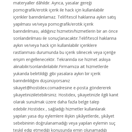
materyaller dâhildir. Ayrıca, yasalar gereği
pornografik/erotik içerik ile hack için kullanılabilir
içerikler barındırılamaz. Telif/tescil haklarına aykırı satış
yapılması ve/veya pornografik/erotik içerik
barındırılması, aldığınız hizmetin/hizmetlerin bir an önce
sonlandırılması ile sonuçlanacaktır.Telif/tescil haklarına
aykırı ve/veya hack için kullanılabilir içeriklere
rastlanması durumunda bu içerik silinecek veya içeriğe
erişim engellenecektir. Tekrarında ise hizmet askıya
alınabilir/sonlandırılabilir.Firmamıza ait hizmetlerde
yukarıda belirtildiği gibi yasalara aykırı bir içerik
barındırıldığını düşünüyorsanız
sikayet@hostidex.comadresine e-posta göndererek
şikayetiniziiletebilirsiniz. Hostidex, şikayetinizle ilgili kanıt
olarak sunulmak üzere daha fazla belge talep
edebilir.Hostidex , sağladığı hizmetler kullanılarak
yapılan yasa dışı eylemlere ilişkin şikâyetlerde, şikâyet
sebebininin doğrulanamadığı veya yapılan eylemin suç
teşkil edip etmediği konusunda emin olunamadığı