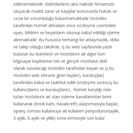
edilmemektedir. Belirtilenlerin aksi halinde firmamızın
oluşacak maddi zarar ve kayıplar konusunda hukuki ve
cezai bir sorumluluğu bulunmamaktadır.Hostidex
tarafından hizmet almadan önce sözleşme üzerindeki
uyarı, bildirim ve beyanların okunup kabul edildiği işleme
alınmaktadır. Bu hususta herhangi bir anlaşmazlık, iddia
ve talep olduğu takdirde, iş bu web sayfasında yazılı
bulunan bu ibarelerin ve Hostidex’e ait diğer tüm
bilgisayar kayıtlarının tek ve gerçek münhasır delil
olarak sunulacağı Hostidex tarafından beyan ve iş bu
Hostidex web sitesine giren kişi(ler), kuruluş(lar)
tarafından kabul ve taahhüt edilir.Sözleşme süresi,iş bu
kullanıcı(ların) ve kuruluş(ların) , hizmet karşılığı olan
tutarı Hostidex’e ait olan ödeme kanallarından birini
kullanarak (Kredi kartı, havale/eft) ulaştırmasıyla başlar,
sipariş sonrası kullanıcıya ait kullanım periyodunun(aylık,
3 aylık, 6 aylık ve yıllık) sona ermesiyle son bulur.