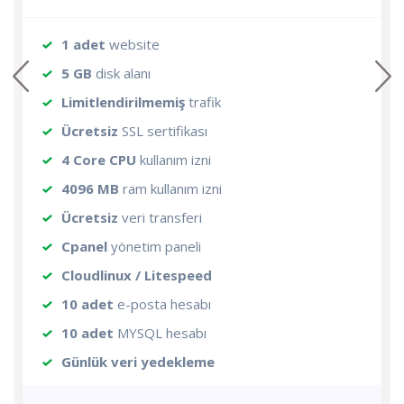
1 adet
website
prev
next
5 GB
disk alanı
Limitlendirilmemiş
trafik
Ücretsiz
SSL sertifikası
4 Core CPU
kullanım izni
4096 MB
ram kullanım izni
Ücretsiz
veri transferi
Cpanel
yönetim paneli
Cloudlinux / Litespeed
10 adet
e-posta hesabı
10 adet
MYSQL hesabı
Günlük veri yedekleme