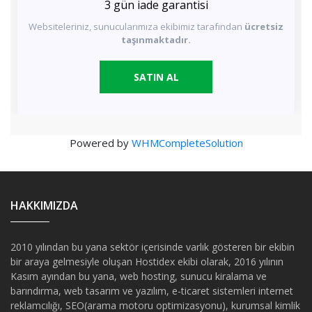
3 gün iade garantisi
Websiteleriniz, sunucularımıza ekibimiz tarafından
ücretsiz
taşınmaktadır.
SATIN AL
Powered by
WHMCompleteSolution
HAKKIMIZDA
2010 yılından bu yana sektör içerisinde varlık gösteren bir ekibin
bir araya gelmesiyle oluşan Hostidex ekibi olarak, 2016 yılının
Kasım ayından bu yana, web hosting, sunucu kiralama ve
barındırma, web tasarım ve yazılım, e-ticaret sistemleri internet
reklamcılığı, SEO(arama motoru optimizasyonu), kurumsal kimlik