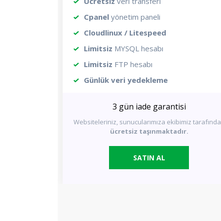
Ücretsiz
veri transferi
Cpanel
yönetim paneli
Cloudlinux / Litespeed
Limitsiz
MYSQL hesabı
Limitsiz
FTP hesabı
Günlük veri yedekleme
3 gün iade garantisi
Websiteleriniz, sunucularımıza ekibimiz tarafınd
ücretsiz taşınmaktadır.
SATIN AL