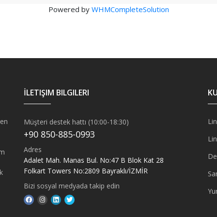
Powered by
WHMCompleteSolution
İLETIŞIM BILGILERI
KU
ren
Lin
Müşteri destek hattı (10:00-18:30)
+90 850-885-0993
Lin
Adres
ım
De
Adalet Mah. Manas Bul. No:47 B Blok Kat 28
Folkart Towers No:2809 Bayraklı/İZMİR
k
Sa
Bizi sosyal medyada takip edin
Yur