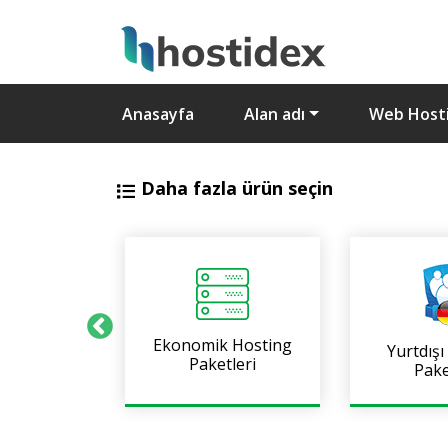
Anasayfa
Alan adı
Web Host
Daha fazla ürün seçin
Ekonomik Hosting
Yurtdışı
 E-posta
Paketleri
Pake