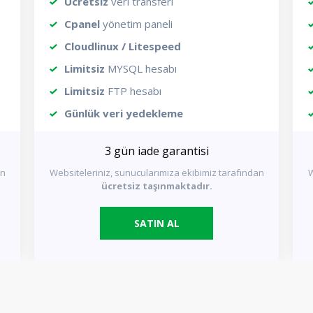
Ücretsiz
veri transferi
Cpanel
yönetim paneli
Cloudlinux / Litespeed
Limitsiz
MYSQL hesabı
Limitsiz
FTP hesabı
Günlük veri yedekleme
3 gün iade garantisi
an
Websiteleriniz, sunucularımıza ekibimiz tarafından
W
ücretsiz taşınmaktadır.
SATIN AL