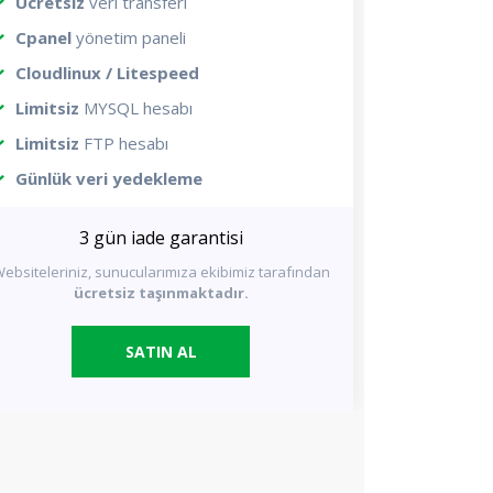
Ücretsiz
veri transferi
Cpanel
yönetim paneli
Cloudlinux / Litespeed
Limitsiz
MYSQL hesabı
Limitsiz
FTP hesabı
Günlük veri yedekleme
3 gün iade garantisi
ebsiteleriniz, sunucularımıza ekibimiz tarafından
ücretsiz taşınmaktadır.
SATIN AL